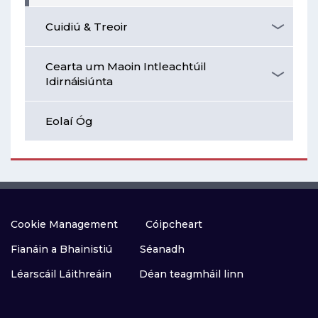
Cuidiú & Treoir
Cearta um Maoin Intleachtúil
Idirnáisiúnta
Eolaí Óg
Cookie Management
Cóipcheart
Fianáin a Bhainistiú
Séanadh
Léarscáil Láithreáin
Déan teagmháil linn