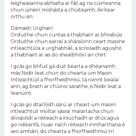
leigheasanna sibhialta ar fáil ag na cúirteanna
chun úinéirí míshásta a chúiteamh. Áirítear
orthu sin:
Dámaistí
Urghairí
Orduithe chun cuntas a thabhairt ar bhrabúis
Orduithe chun earraí a sháraíonn ceart maoine
intleachtúla a urghabháil, a scriosadh agus/nó
a thabhairt ar ais do shealbhóirí an chirt.
I gcás go bhfuil gá duit bearta a dhéanamh
más féidir leat chun do chearta um Maoin
Intleachtúil a fhorfheidhmiú, tá roinnt bealaí
ann, ag brath ar chúinsí sáraithe, is féidir leat a
leanúint.
I gcás go dtarlódh sárú ar cheart um maoin
intleachtúil moltar sásraí malartacha chun
díospóidí a réiteach a iniúchadh ar dtús agus
go ndéanfá, nuair nach réiteach inmharthana é
seo amháin, do chearta a fhorfheidhmiú trí