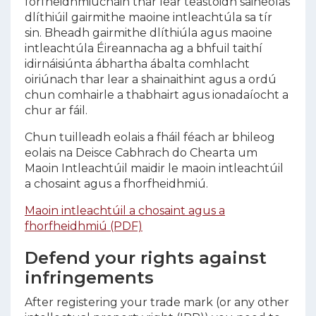
forfheidhmiúcháin thar lear teastóidh saineolas
dlíthiúil gairmithe maoine intleachtúla sa tír
sin. Bheadh gairmithe dlíthiúla agus maoine
intleachtúla Éireannacha ag a bhfuil taithí
idirnáisiúnta ábhartha ábalta comhlacht
oiriúnach thar lear a shainaithint agus a ordú
chun comhairle a thabhairt agus ionadaíocht a
chur ar fáil.
Chun tuilleadh eolais a fháil féach ar bhileog
eolais na Deisce Cabhrach do Chearta um
Maoin Intleachtúil maidir le maoin intleachtúil
a chosaint agus a fhorfheidhmiú.
Maoin intleachtúil a chosaint agus a
fhorfheidhmiú (PDF)
Defend your rights against
infringements
After registering your trade mark (or any other