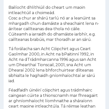
Bailíocht dhlíthiúil do cheart um maoin
intleachtúil a choimeád.
Cosc a chur ar shárú tarlú nó ar a leanúint sa
mhargadh chun damáiste a sheachaint lena n-
áirítear caillteanas dea-thola nó cáile.
Cúiteamh a iarraidh do dhamáiste iarbhír, e.g.
caillteanas brabúis, mar thoradh ar an sárú.
Tá forálacha san Acht Cóipchirt agus Ceart
Gaolmhar 2000, in Acht na bPaitinní 1992, in
Acht na dTrádmharcanna 1996 agus san Acht
um Dhearthaí Tionscail, 2001, sna Acht um
Dhearaí 2002 lena bhforchuirtear dliteanas
sibhialta le haghaidh gníomhaíochtaí ar sárú
iad.
Féadfaidh úinéirí cóipchirt agus trádmhairc
caingean cúirte a thionscnamh mar fhreagairt
ar ghníomhaíocht líomhnaithe a sháraíonn
ceart maoine intleachtúla. Tá réimse leathan