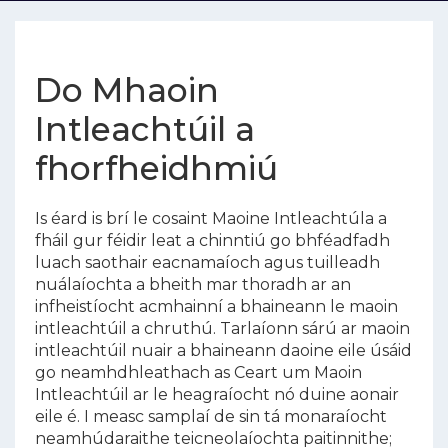
Do Mhaoin
Intleachtúil a
fhorfheidhmiú
Is éard is brí le cosaint Maoine Intleachtúla a
fháil gur féidir leat a chinntiú go bhféadfadh
luach saothair eacnamaíoch agus tuilleadh
nuálaíochta a bheith mar thoradh ar an
infheistíocht acmhainní a bhaineann le maoin
intleachtúil a chruthú. Tarlaíonn sárú ar maoin
intleachtúil nuair a bhaineann daoine eile úsáid
go neamhdhleathach as Ceart um Maoin
Intleachtúil ar le heagraíocht nó duine aonair
eile é. I measc samplaí de sin tá monaraíocht
neamhúdaraithe teicneolaíochta paitinnithe;