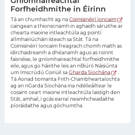
Gníomhaireachtaí
Forfheidhmithe in Éirinn
Tá an chumhacht ag na
Coimisinéirí Ioncaim
caingean a thionscnamh in aghaidh sáruithe ar
chearta maoine intleachtúla ag pointí
allmhairiúcháin isteach sa Stát. Tá na
Coimisinéirí Ioncaim freagrach chomh maith as
idirchaidreamh a dhéanamh agus as roinnt
faisnéise, le gníomhaireachtaí forfheidhmithe
eile, agus go háirithe leis an nBiúró Náisiúnta
um Imscrúdú Coiriúil sa
Gharda Síochána
.
Tá Aonad tiomanta Frith-Chambheartaíochta
ag an nGarda Síochána ina ndéileáiltear le
cosaint ceart maoine intleachtúla laistigh den
Stát, amhail, i gcás earraí neamhcheadaithe
píoráidaithe agus góchumtha.