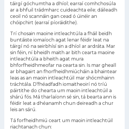
táirgí góchumtha a dhíol; earraí comhchosúla
ar a bhfuil trádmharc cuideachta eile; dáileadh
ceoil nó scannáin gan cead ó úinéir an
chóipchirt (earraí píoráidithe).
Trí chosain maoine intleachtúla a fháil beidh
buntáiste iomaíoch agat lenar féidir leat na
táirgí nó na seirbhísí sin a dhíol ar ardráta. Mar
sin féin, ní bheidh maith ar bith cearta maoine
intleachtúla a bheith agat mura
bhforfheidhmeofar na cearta sin. Is mar gheall
ar bhagairt an fhorfheidhmiúcháin a bhaintear
leas as an maoin intleachtúil mar shócmhainn
tráchtála. D’fhéadfadh iomaitheoirí nó tríú
páirtithe do chearta um maoin intleachtúil a
shárú fós. Má tharlaíonn sé sin, tá bearta ann is
féidir leat a dhéanamh chun deireadh a chur
leis an sárú.
Tá forfheidhmiú ceart um maoin intleachtúil
riachtanach chun: