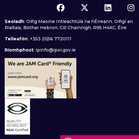
Seoladh
: Oifig Maoine Intleachtúla na hÉireann, Oifigí an
Rialtais, Bóthar Hebron, Cill Chainnigh, R95 H4XC, Éire
Teileafón
: +353 (0)56 7720111
Ríomhphost
:
ipinfo@ipoi.gov.ie