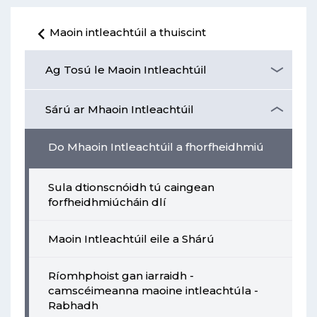
Maoin intleachtúil a thuiscint
Ag Tosú le Maoin Intleachtúil
Sárú ar Mhaoin Intleachtúil
Do Mhaoin Intleachtúil a fhorfheidhmiú
Sula dtionscnóidh tú caingean
forfheidhmiúcháin dlí
Maoin Intleachtúil eile a Shárú
Ríomhphoist gan iarraidh -
camscéimeanna maoine intleachtúla -
Rabhadh