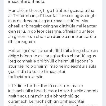
imeachtaí dlíthiúla.
Mar chéim thosaigh, go háirithe i gcás sáraithe
ar Thrádmharc, d’fhéadfaí litir scoir agus éirigh
as arna dréachtú ag aturnae a eisiúint. Mar
gheall ar bhagairt caingne dlíthiúla má leantar
den sárú, in go leor cásanna, b’fhéidir gur leor
an gníomh sin chun an duine a rinne an sárú a
dhíspreagadh.
Moltar i gcónaí cúnamh dlíthiúil a lorg chun an
dóigh is fearr le dul ar aghaidh a chinntiú agus
lorg comhairle dhlíthiúil ghairmiúil i gcónaí ó
aturnae nó ó ghairmí maoine intleachtúla sula
gcuirfidh tú tús le himeachtaí
forfheidhmiúcháin.
Is féidir le forfheidhmiú ceart um maoin
intleachtúil a bheith casta i dtíortha eile chomh
maith agus ní mór iad a bhreithniú go
cúramach. Le haghaidh gníomhaíochtaí