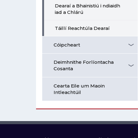
Dearaí a Bhainistiú i ndiaidh
iad a Chlárú
Táillí Reachtúla Dearaí
Cóipcheart
Deimhnithe Forlíontacha
Cosanta
Cearta Eile um Maoin
Intleachtúil