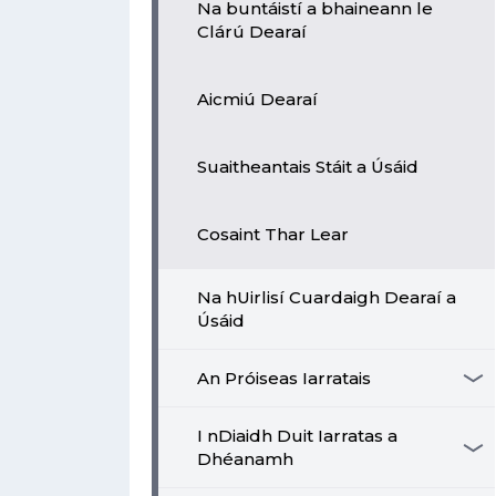
Na buntáistí a bhaineann le
Clárú Dearaí
Aicmiú Dearaí
Suaitheantais Stáit a Úsáid
Cosaint Thar Lear
Na hUirlisí Cuardaigh Dearaí a
Úsáid
An Próiseas Iarratais
I nDiaidh Duit Iarratas a
Dhéanamh