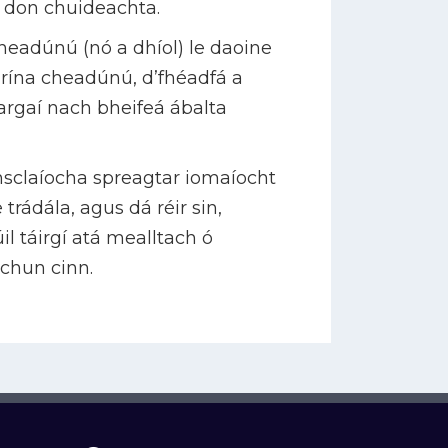
h don chuideachta.
 cheadúnú (nó a dhíol) le daoine
Trína cheadúnú, d’fhéadfá a
margaí nach bheifeá ábalta
onsclaíocha spreagtar iomaíocht
 trádála, agus dá réir sin,
il táirgí atá mealltach ó
 chun cinn.