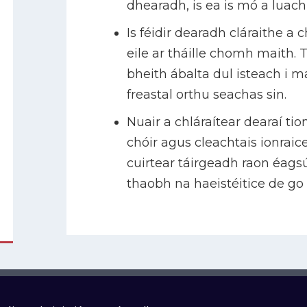
dhearadh, is ea is mó a luac
Is féidir dearadh cláraithe a
eile ar tháille chomh maith. 
bheith ábalta dul isteach i 
freastal orthu seachas sin.
Nuair a chláraítear dearaí ti
chóir agus cleachtais ionraice
cuirtear táirgeadh raon éagsú
thaobh na haeistéitice de go