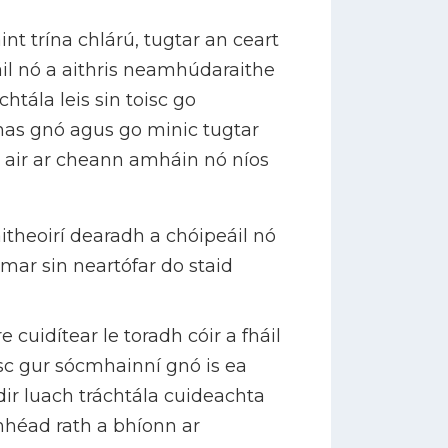
nt trína chlárú, tugtar an ceart
áil nó a aithris neamhúdaraithe
chtála leis sin toisc go
has gnó agus go minic tugtar
 air ar cheann amháin nó níos
aitheoirí dearadh a chóipeáil nó
mar sin neartófar do staid
 cuidítear le toradh cóir a fháil
isc gur sócmhainní gnó is ea
idir luach tráchtála cuideachta
mhéad rath a bhíonn ar