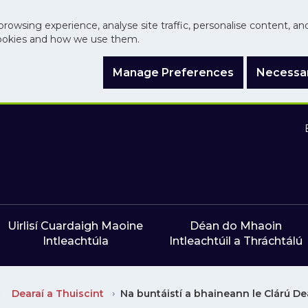
browsing experience, analyse site traffic, personalise content, a
ookies and how we use them.
Manage Preferences
Necessar
Uirlisí Cuardaigh Maoine
Déan do Mhaoin
Intleachtúla
Intleachtúil a Thráchtálú
Dearaí a Thuiscint
Na buntáistí a bhaineann le Clárú De