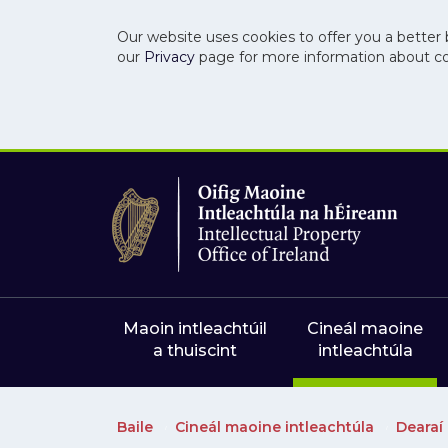
Our website uses cookies to offer you a better 
our
Privacy
page for more information about c
Skip to main content
Skip to navigation
Maoin intleachtúil
Cineál maoine
a thuiscint
intleachtúla
Baile
Cineál maoine intleachtúla
Dearaí