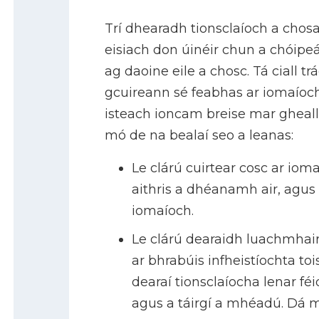
Trí dhearadh tionsclaíoch a chosai
eisiach don úinéir chun a chóipe
ag daoine eile a chosc. Tá ciall trá
gcuireann sé feabhas ar iomaíoc
isteach ioncam breise mar gheall
mó de na bealaí seo a leanas:
Le clárú cuirtear cosc ar iom
aithris a dhéanamh air, agus 
iomaíoch.
Le clárú dearaidh luachmhaire
ar bhrabúis infheistíochta to
dearaí tionsclaíocha lenar fé
agus a táirgí a mhéadú. Dá 