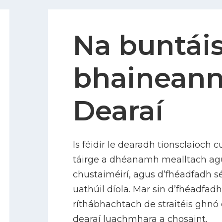
Na buntáis
bhaineann 
Dearaí
Is féidir le dearadh tionsclaíoch cur
táirge a dhéanamh mealltach agu
chustaiméirí, agus d’fhéadfadh sé
uathúil díola. Mar sin d’fhéadfad
ríthábhachtach de straitéis ghnó
dearaí luachmhara a chosaint.