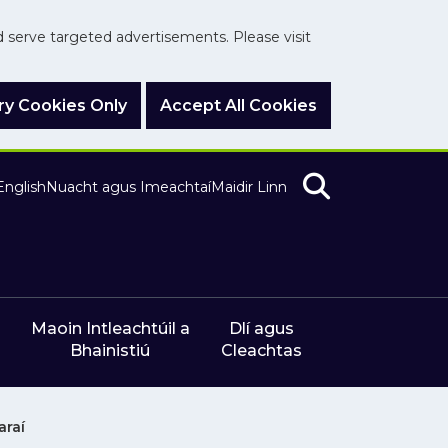
nd serve targeted advertisements. Please visit
y Cookies Only
Accept All Cookies
English
Nuacht agus Imeachtaí
Maidir Linn
Maoin Intleachtúil a
Dlí agus
Bhainistiú
Cleachtas
araí