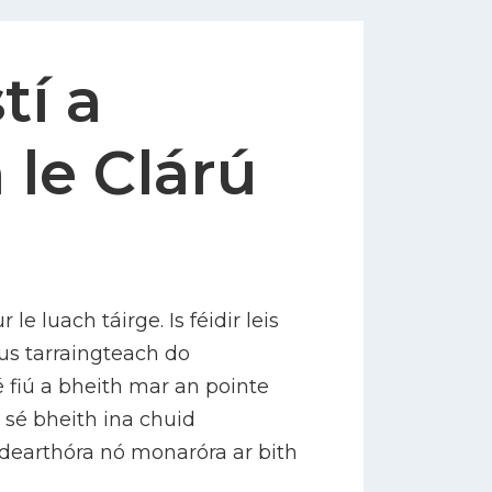
tí a
le Clárú
 le luach táirge. Is féidir leis
s tarraingteach do
 fiú a bheith mar an pointe
h sé bheith ina chuid
 dearthóra nó monaróra ar bith