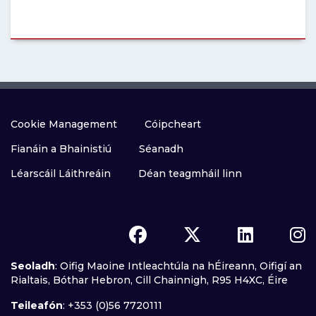
Cookie Management
Cóipcheart
Fianáin a Bhainistiú
Séanadh
Léarscáil Láithreáin
Déan teagmháil linn
Seoladh
: Oifig Maoine Intleachtúla na hÉireann, Oifigí an
Rialtais, Bóthar Hebron, Cill Chainnigh, R95 H4XC, Éire
Teileafón
: +353 (0)56 7720111