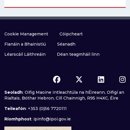
Cookie Management
Cóipcheart
Fianáin a Bhainistiú
Séanadh
Léarscáil Láithreáin
Déan teagmháil linn
Seoladh
: Oifig Maoine Intleachtúla na hÉireann, Oifigí an
Rialtais, Bóthar Hebron, Cill Chainnigh, R95 H4XC, Éire
Teileafón
: +353 (0)56 7720111
Ríomhphost
:
ipinfo@ipoi.gov.ie