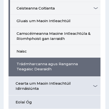
Ceisteanna Coitianta
Gluais um Maoin Intleachtúil
Camscéimeanna Maoine Intleachtúla &
Ríomhphoist gan Iarraidh
Naisc
Trádmharcanna agus Ranganna
Teagaisc Dearaidh
Cearta um Maoin Intleachtúil
Idirnáisiúnta
Eolaí Óg