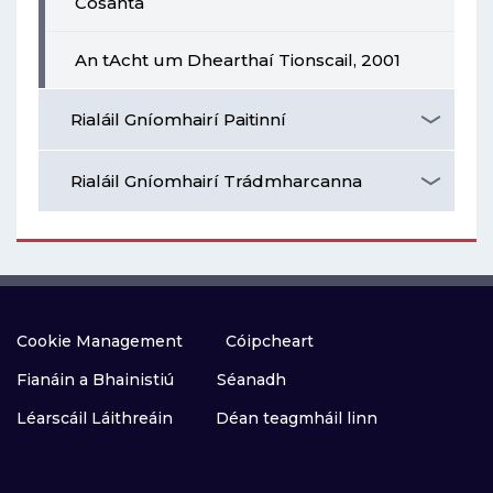
Cosanta
An tAcht um Dhearthaí Tionscail, 2001
Rialáil Gníomhairí Paitinní
Rialáil Gníomhairí Trádmharcanna
Cookie Management
Cóipcheart
Fianáin a Bhainistiú
Séanadh
Léarscáil Láithreáin
Déan teagmháil linn