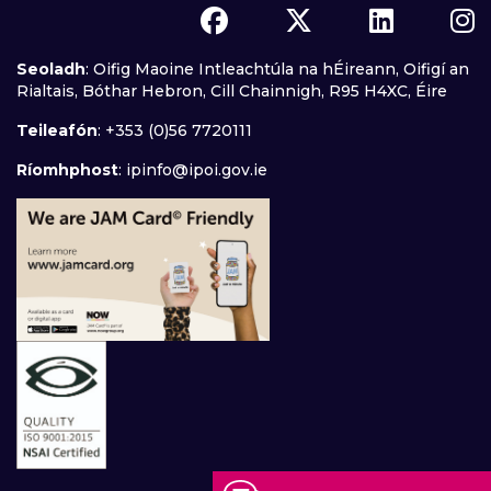
Seoladh
: Oifig Maoine Intleachtúla na hÉireann, Oifigí an
Rialtais, Bóthar Hebron, Cill Chainnigh, R95 H4XC, Éire
Teileafón
: +353 (0)56 7720111
Ríomhphost
:
ipinfo@ipoi.gov.ie